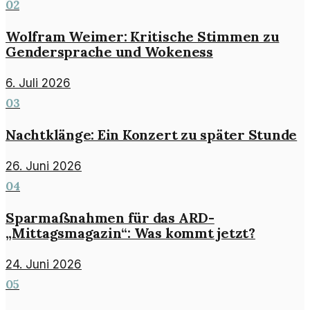
02
Wolfram Weimer: Kritische Stimmen zu
Gendersprache und Wokeness
6. Juli 2026
03
Nachtklänge: Ein Konzert zu später Stunde
26. Juni 2026
04
Sparmaßnahmen für das ARD-
„Mittagsmagazin“: Was kommt jetzt?
24. Juni 2026
05