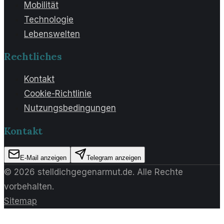
Mobilität
Technologie
Lebenswelten
Rechtliches
Kontakt
Cookie-Richtlinie
Nutzungsbedingungen
Kontakt
E-Mail anzeigen
Telegram anzeigen
©
2026
stelldichgegenarmut.de
. Alle Rechte
vorbehalten.
Sitemap