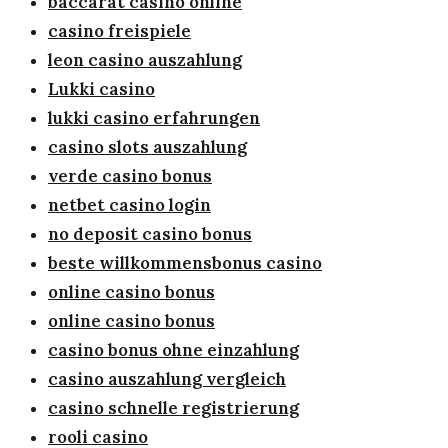
baccarat casino online
casino freispiele
leon casino auszahlung
Lukki casino
lukki casino erfahrungen
casino slots auszahlung
verde casino bonus
netbet casino login
no deposit casino bonus
beste willkommensbonus casino
online casino bonus
online casino bonus
casino bonus ohne einzahlung
casino auszahlung vergleich
casino schnelle registrierung
rooli casino