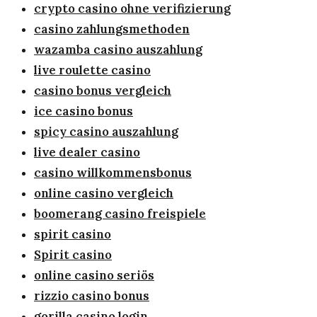
crypto casino ohne verifizierung
casino zahlungsmethoden
wazamba casino auszahlung
live roulette casino
casino bonus vergleich
ice casino bonus
spicy casino auszahlung
live dealer casino
casino willkommensbonus
online casino vergleich
boomerang casino freispiele
spirit casino
Spirit casino
online casino seriös
rizzio casino bonus
gorilla casino login