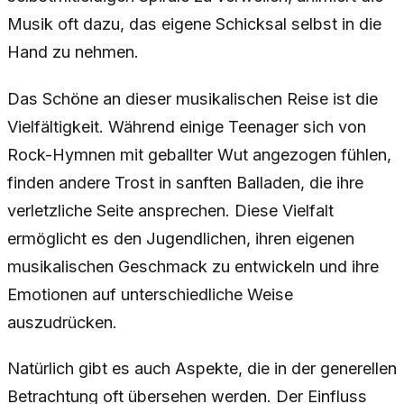
Musik oft dazu, das eigene Schicksal selbst in die
Hand zu nehmen.
Das Schöne an dieser musikalischen Reise ist die
Vielfältigkeit. Während einige Teenager sich von
Rock-Hymnen mit geballter Wut angezogen fühlen,
finden andere Trost in sanften Balladen, die ihre
verletzliche Seite ansprechen. Diese Vielfalt
ermöglicht es den Jugendlichen, ihren eigenen
musikalischen Geschmack zu entwickeln und ihre
Emotionen auf unterschiedliche Weise
auszudrücken.
Natürlich gibt es auch Aspekte, die in der generellen
Betrachtung oft übersehen werden. Der Einfluss