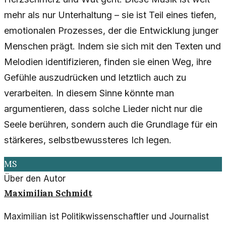
mehr als nur Unterhaltung – sie ist Teil eines tiefen,
emotionalen Prozesses, der die Entwicklung junger
Menschen prägt. Indem sie sich mit den Texten und
Melodien identifizieren, finden sie einen Weg, ihre
Gefühle auszudrücken und letztlich auch zu
verarbeiten. In diesem Sinne könnte man
argumentieren, dass solche Lieder nicht nur die
Seele berühren, sondern auch die Grundlage für ein
stärkeres, selbstbewussteres Ich legen.
MS
Über den Autor
Maximilian Schmidt
Maximilian ist Politikwissenschaftler und Journalist