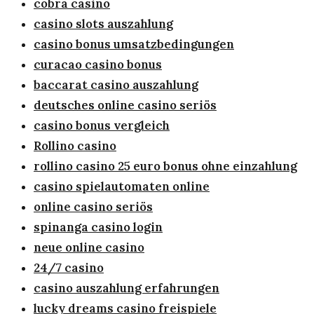
cobra casino
casino slots auszahlung
casino bonus umsatzbedingungen
curacao casino bonus
baccarat casino auszahlung
deutsches online casino seriös
casino bonus vergleich
Rollino casino
rollino casino 25 euro bonus ohne einzahlung
casino spielautomaten online
online casino seriös
spinanga casino login
neue online casino
24/7 casino
casino auszahlung erfahrungen
lucky dreams casino freispiele