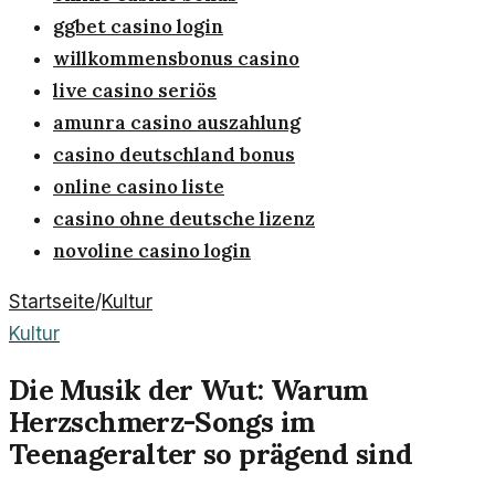
ggbet casino login
willkommensbonus casino
live casino seriös
amunra casino auszahlung
casino deutschland bonus
online casino liste
casino ohne deutsche lizenz
novoline casino login
Startseite
/
Kultur
Kultur
Die Musik der Wut: Warum
Herzschmerz-Songs im
Teenageralter so prägend sind