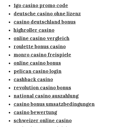
1go casino promo code
deutsche casino ohne lizenz
casino deutschland bonus
highroller casino
online casino vergleich
roulette bonus casino
monro casino freispiele
online casino bonus
pelican casino login
cashback casino
revolution casino bonus
national casino auszahlung
casino bonus umsatzbedingungen
casino bewertung
schweizer online casino