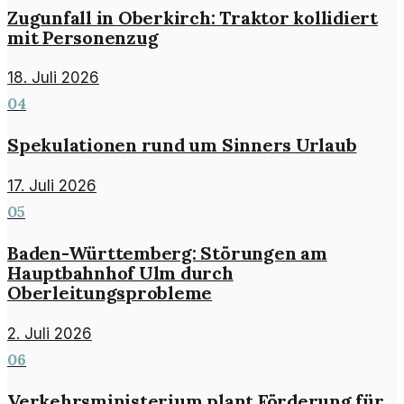
Zugunfall in Oberkirch: Traktor kollidiert
mit Personenzug
18. Juli 2026
04
Spekulationen rund um Sinners Urlaub
17. Juli 2026
05
Baden-Württemberg: Störungen am
Hauptbahnhof Ulm durch
Oberleitungsprobleme
2. Juli 2026
06
Verkehrsministerium plant Förderung für