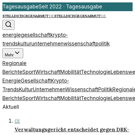
Tagesausgabe
Seit 2022
·
Tagesausgabe
stelldichgegenarmut
de
stelldichgegenarmut
de
energie
gesellschaft
krypto-
trends
kultur
unternehmen
wissenschaft
politik
Mehr
Regionale
Berichte
Sport
Wirtschaft
Mobilität
Technologie
Lebenswe
Energie
Gesellschaft
Krypto-
Trends
Kultur
Unternehmen
Wissenschaft
Politik
Regional
Berichte
Sport
Wirtschaft
Mobilität
Technologie
Lebenswe
Aktuell
01
Verwaltungsgericht entscheidet gegen DRK-