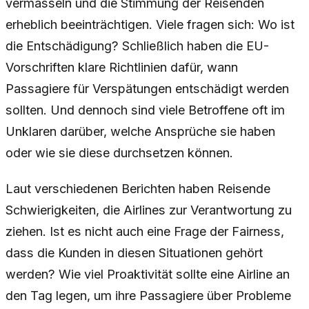
vermasseln und die Stimmung der Reisenden
erheblich beeinträchtigen. Viele fragen sich: Wo ist
die Entschädigung? Schließlich haben die EU-
Vorschriften klare Richtlinien dafür, wann
Passagiere für Verspätungen entschädigt werden
sollten. Und dennoch sind viele Betroffene oft im
Unklaren darüber, welche Ansprüche sie haben
oder wie sie diese durchsetzen können.
Laut verschiedenen Berichten haben Reisende
Schwierigkeiten, die Airlines zur Verantwortung zu
ziehen. Ist es nicht auch eine Frage der Fairness,
dass die Kunden in diesen Situationen gehört
werden? Wie viel Proaktivität sollte eine Airline an
den Tag legen, um ihre Passagiere über Probleme