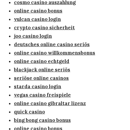
cosmo casino auszahlung
online casino bonus
vulcan casino login
crypto casino sicherheit
joo casino login
deutsches online casino seriös
online casino willkommensbonus
online casino echtgeld
blackjack online seriös
seriöse online casinos
starda casino login
vegas casino freispiele
online casino gibraltar lizenz
quick casino
bing bong casino bonus
online casino bonus