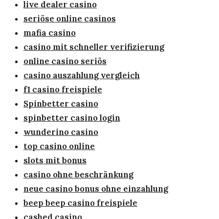
live dealer casino
seriöse online casinos
mafia casino
casino mit schneller verifizierung
online casino seriös
casino auszahlung vergleich
f1 casino freispiele
Spinbetter casino
spinbetter casino login
wunderino casino
top casino online
slots mit bonus
casino ohne beschränkung
neue casino bonus ohne einzahlung
beep beep casino freispiele
cashed casino