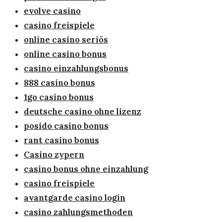
evolve casino
casino freispiele
online casino seriös
online casino bonus
casino einzahlungsbonus
888 casino bonus
1go casino bonus
deutsche casino ohne lizenz
posido casino bonus
rant casino bonus
Casino zypern
casino bonus ohne einzahlung
casino freispiele
avantgarde casino login
casino zahlungsmethoden