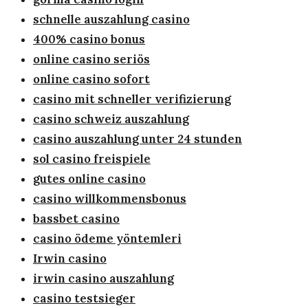
schnelle auszahlung casino
400% casino bonus
online casino seriös
online casino sofort
casino mit schneller verifizierung
casino schweiz auszahlung
casino auszahlung unter 24 stunden
sol casino freispiele
gutes online casino
casino willkommensbonus
bassbet casino
casino ödeme yöntemleri
Irwin casino
irwin casino auszahlung
casino testsieger