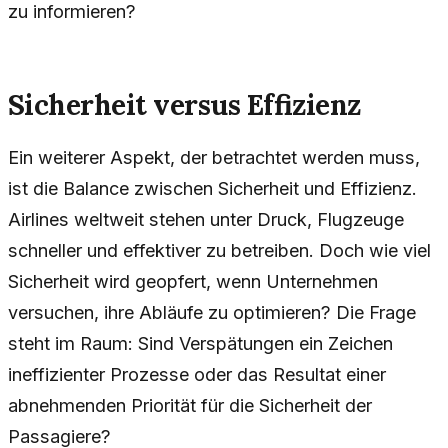
zu informieren?
Sicherheit versus Effizienz
Ein weiterer Aspekt, der betrachtet werden muss,
ist die Balance zwischen Sicherheit und Effizienz.
Airlines weltweit stehen unter Druck, Flugzeuge
schneller und effektiver zu betreiben. Doch wie viel
Sicherheit wird geopfert, wenn Unternehmen
versuchen, ihre Abläufe zu optimieren? Die Frage
steht im Raum: Sind Verspätungen ein Zeichen
ineffizienter Prozesse oder das Resultat einer
abnehmenden Priorität für die Sicherheit der
Passagiere?